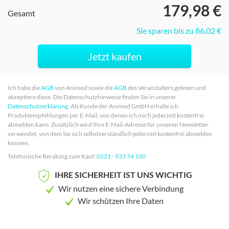
179,98 €
Gesamt
Sie sparen bis zu 86,02 €
Jetzt kaufen
Ich habe die
AGB
von Animod
sowie die
AGB
des Veranstalters
gelesen und
akzeptiere diese. Die Datenschutzhinweise finden Sie in unserer
Datenschutzerklärung
. Als Kunde der Animod GmbH erhalte ich
Produktempfehlungen per E-Mail, von denen ich mich jederzeit kostenfrei
abmelden kann.
Zusätzlich wird Ihre E-Mail-Adresse für unseren Newsletter
verwendet, von dem Sie sich selbstverständlich jederzeit kostenfrei abmelden
können.
Telefonische Beratung zum Kauf:
0221 - 933 74 100
IHRE SICHERHEIT IST UNS WICHTIG
Wir nutzen eine sichere Verbindung
Wir schützen Ihre Daten