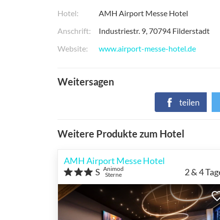
Hotel
AMH Airport Messe Hotel
Anschrift
Industriestr. 9
70794
Filderstadt
Website
www.airport-messe-hotel.de
Weitersagen
teilen
Weitere Produkte zum Hotel
AMH Airport Messe Hotel
Animod
S
2 & 4
Tag
Sterne