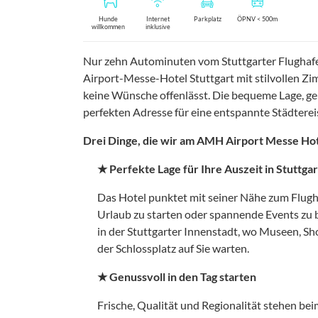
Hunde
Internet
Parkplatz
ÖPNV < 500m
willkommen
inklusive
Nur zehn Autominuten vom Stuttgarter Flughaf
Airport-Messe-Hotel Stuttgart mit stilvollen 
keine Wünsche offenlässt. Die bequeme Lage, g
perfekten Adresse für eine entspannte Städtereis
Drei Dinge, die wir am AMH Airport Messe Hot
★ Perfekte Lage für Ihre Auszeit in Stuttgar
Das Hotel punktet mit seiner Nähe zum Flugha
Urlaub zu starten oder spannende Events zu 
in der Stuttgarter Innenstadt, wo Museen, S
der Schlossplatz auf Sie warten.
★ Genussvoll in den Tag starten
Frische, Qualität und Regionalität stehen bei