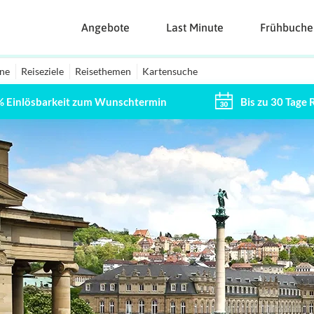
Angebote
Last Minute
Frühbuche
ine
Reiseziele
Reisethemen
Kartensuche
% Einlösbarkeit zum Wunschtermin
Bis zu 30 Tage