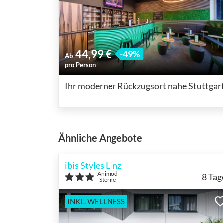
44,99 €
-49%
Ab
pro Person
Ihr moderner Rückzugsort nahe Stuttgar
Ähnliche Angebote
ibis Styles Linz
Animod
8
Tag
Sterne
INKL. WELLNESS