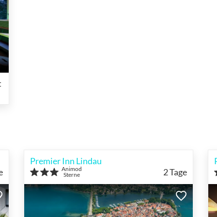
t
Premier Inn Lindau
Animod
e
2
Tage
Sterne