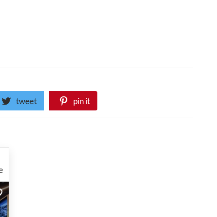
tweet
pin it
e