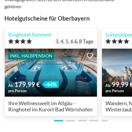
gehören
Hotelgutscheine für Oberbayern
Ringhotel Sonneck
Luitpoldpa
3, 4, 5, 6 & 8
Tage
INKL. HALBPENSION
179,99 €
99,99 
-44%
Ab
Ab
pro Person
pro Person
Ihre Wellnesswelt im Allgäu -
Wandern, N
Ringhotel im Kurort Bad Wörishofen
Winterzaub