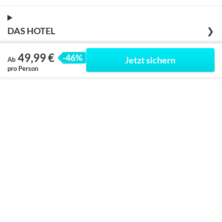
DAS HOTEL
❯
49,99 €
-46%
Jetzt sichern
Ab
pro Person