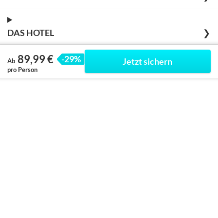
DAS HOTEL
❯
89,99 €
-29%
Jetzt sichern
Ab
pro Person