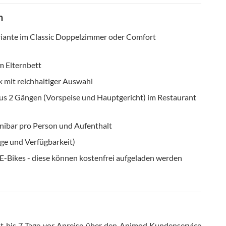
n
riante im Classic Doppelzimmer oder Comfort
m Elternbett
 mit reichhaltiger Auswahl
us 2 Gängen (Vorspeise und Hauptgericht) im Restaurant
inibar pro Person und Aufenthalt
age und Verfügbarkeit)
E-Bikes - diese können kostenfrei aufgeladen werden
t bis 7 Tage vor Anreise über den Animod Kundenservice