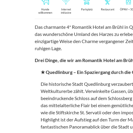
Hunde
Internet
Parkplatz
Restaurant
ÖPNV < 5
willkommen
inklusive
Das charmante 4* Romantik Hotel am Brühl in Que
das wunderschöne Umland des Harzes zu erleben
einzigartige Weise den Charme vergangener Ze
ruhigen Lage.
Drei Dinge, die wir am Romantik Hotel am Brühl
★ Quedlinburg – Ein Spaziergang durch die
Die historische Stadt Quedlinburg verzaubert
Weltkulturerbe zählt. Verwinkelte Gassen, ü
beeindruckende Schloss auf dem Schlossberg 
das mittelalterliche Flair bei einem gemütli
wie die Stiftskirche St. Servatii oder den im
Highlight ist der Aufstieg auf den Turm der M
fantastischen Panoramablick über die Stadt 