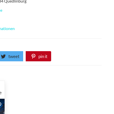
84
Quedlinburg
de
mationen
tweet
pin it
e