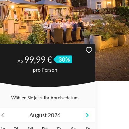
99,99 €
-30%
Ab
pro Person
Wählen Sie jetzt Ihr Anreisedatum
August 2026
Mo
Di
Mi
Do
Fr
Sa
So