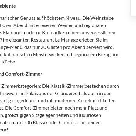
Ambiente
inarischer Genuss auf höchstem Niveau. Die Weinstube
tlichen Abend mit erlesenen Weinen und regionalen
es Flair und moderne Kulinarik zu einem unvergesslichen
? Im eleganten Restaurant Le Mariage erleben Sie im
ge-Menü, das nur 20 Gästen pro Abend serviert wird.
it kulinarischen Meisterwerken mit regionalem Bezug und
n Küche
 und Comfort-Zimmer
i Zimmerkategorien: Die Klassik-Zimmer bestechen durch
 sowohl im Palais aus der Gründerzeit als auch in der
gartig eingerichtet und mit modernen Annehmlichkeiten
t. Die Comfort-Zimmer bieten noch mehr Platz und
ien, großzügigen Sitzgelegenheiten und luxuriösen
lafkomfort. Ob Klassik oder Comfort – in beiden
pur!