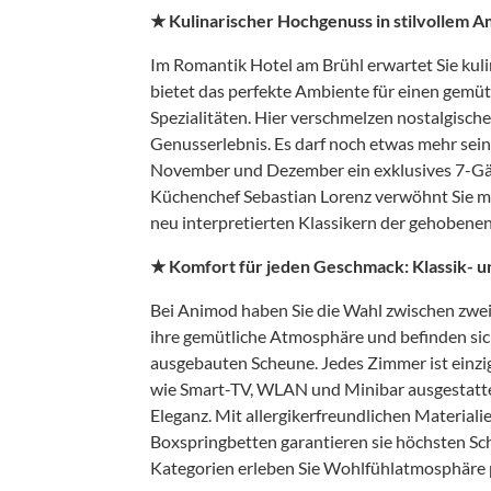
★ Kulinarischer Hochgenuss in stilvollem 
Im Romantik Hotel am Brühl erwartet Sie kul
bietet das perfekte Ambiente für einen gemü
Spezialitäten. Hier verschmelzen nostalgisch
Genusserlebnis. Es darf noch etwas mehr sein
November und Dezember ein exklusives 7-Gän
Küchenchef Sebastian Lorenz verwöhnt Sie m
neu interpretierten Klassikern der gehobene
★ Komfort für jeden Geschmack: Klassik-
Bei Animod haben Sie die Wahl zwischen zwe
ihre gemütliche Atmosphäre und befinden sich
ausgebauten Scheune. Jedes Zimmer ist einzi
wie Smart-TV, WLAN und Minibar ausgestatte
Eleganz. Mit allergikerfreundlichen Material
Boxspringbetten garantieren sie höchsten Sch
Kategorien erleben Sie Wohlfühlatmosphäre 