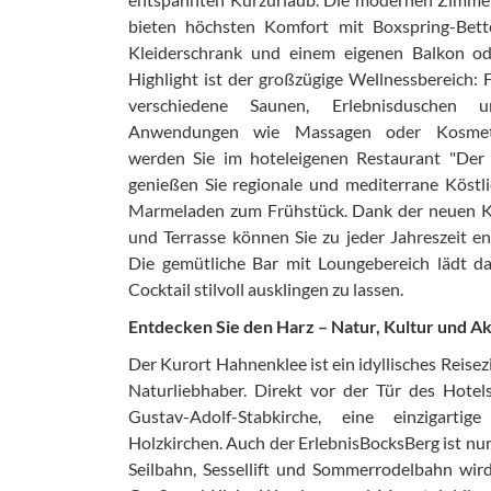
bieten höchsten Komfort mit Boxspring-Bett
Kleiderschrank und einem eigenen Balkon ode
Highlight ist der großzügige Wellnessbereich: F
verschiedene Saunen, Erlebnisduschen 
Anwendungen wie Massagen oder Kosmetik
werden Sie im hoteleigenen Restaurant "Der
genießen Sie regionale und mediterrane Köstl
Marmeladen zum Frühstück. Dank der neuen K
und Terrasse können Sie zu jeder Jahreszeit e
Die gemütliche Bar mit Loungebereich lädt d
Cocktail stilvoll ausklingen zu lassen.
Entdecken Sie den Harz – Natur, Kultur und Ak
Der Kurort Hahnenklee ist ein idyllisches Reisezi
Naturliebhaber. Direkt vor der Tür des Hotel
Gustav-Adolf-Stabkirche, eine einzigartig
Holzkirchen. Auch der ErlebnisBocksBerg ist nur
Seilbahn, Sessellift und Sommerrodelbahn wir