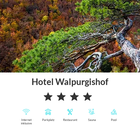
Hotel Walpurgishof
Internet
Parkplatz
Restaurant
Sauna
Pool
inklusive