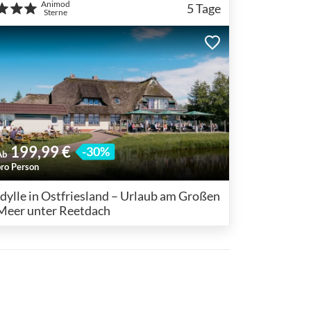
Animod
5
Tage
Sterne
199,99 €
-30%
Ab
pro Person
Idylle in Ostfriesland – Urlaub am Großen
Meer unter Reetdach