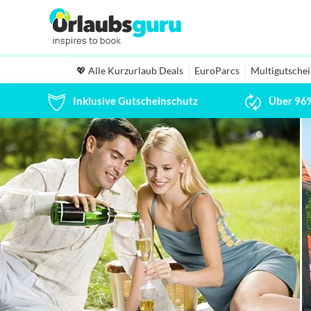
💖 Alle Kurzurlaub Deals
EuroParcs
Multigutsche
Inklusive Gutscheinschutz
Über 96