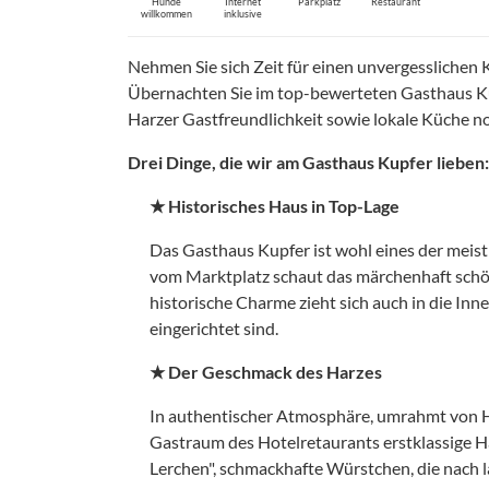
Hunde
Internet
Parkplatz
Restaurant
willkommen
inklusive
Nehmen Sie sich Zeit für einen unvergesslichen K
Übernachten Sie im top-bewerteten Gasthaus Ku
Harzer Gastfreundlichkeit sowie lokale Küche n
Drei Dinge, die wir am Gasthaus Kupfer lieben:
★ Historisches Haus in Top-Lage
Das Gasthaus Kupfer ist wohl eines der meis
vom Marktplatz schaut das märchenhaft schön
historische Charme zieht sich auch in die Inn
eingerichtet sind.
★ Der Geschmack des Harzes
In authentischer Atmosphäre, umrahmt von H
Gastraum des Hotelretaurants erstklassige H
Lerchen", schmackhafte Würstchen, die nach l