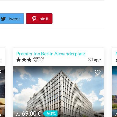
tweet
pin it
Premier Inn Berlin Alexanderplatz
Animod
e
3
Tage
Sterne
69,00 €
-50%
Ab