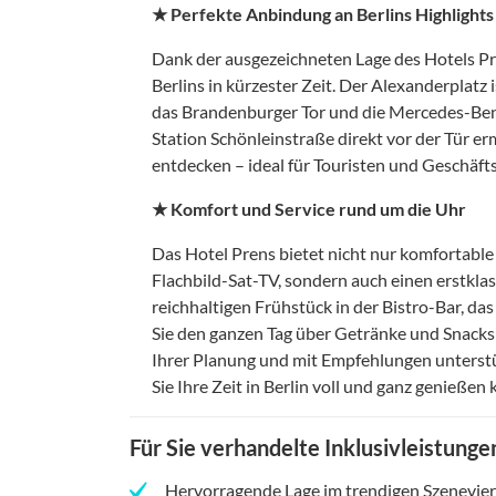
★ Perfekte Anbindung an Berlins Highlights
Dank der ausgezeichneten Lage des Hotels Pr
Berlins in kürzester Zeit. Der Alexanderplatz
das Brandenburger Tor und die Mercedes-Benz
Station Schönleinstraße direkt vor der Tür er
entdecken – ideal für Touristen und Geschäft
★ Komfort und Service rund um die Uhr
Das Hotel Prens bietet nicht nur komforta
Flachbild-Sat-TV, sondern auch einen erstklas
reichhaltigen Frühstück in der Bistro-Bar, d
Sie den ganzen Tag über Getränke und Snacks
Ihrer Planung und mit Empfehlungen unterstüt
Sie Ihre Zeit in Berlin voll und ganz genießen
Für Sie verhandelte Inklusivleistunge
Hervorragende Lage im trendigen Szenevier