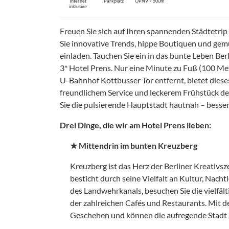
Internet
Parkplatz
ÖPNV < 500m
inklusive
Freuen Sie sich auf Ihren spannenden Städtetrip 
Sie innovative Trends, hippe Boutiquen und ge
einladen. Tauchen Sie ein in das bunte Leben Ber
3* Hotel Prens. Nur eine Minute zu Fuß (100 
U-Bahnhof Kottbusser Tor entfernt, bietet dies
freundlichem Service und leckerem Frühstück d
Sie die pulsierende Hauptstadt hautnah – besser 
Drei Dinge, die wir am Hotel Prens lieben:
★ Mittendrin im bunten Kreuzberg
Kreuzberg ist das Herz der Berliner Kreativsz
besticht durch seine Vielfalt an Kultur, Nach
des Landwehrkanals, besuchen Sie die vielfä
der zahlreichen Cafés und Restaurants. Mit de
Geschehen und können die aufregende Stadt