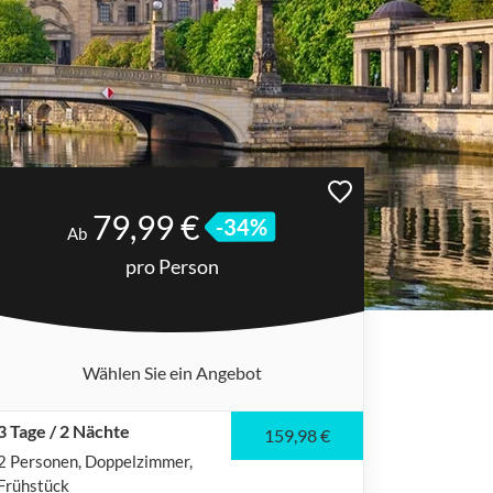
79,99 €
-34%
Ab
pro Person
Wählen Sie ein Angebot
3 Tage / 2 Nächte
159,98 €
2 Personen
Doppelzimmer
Frühstück