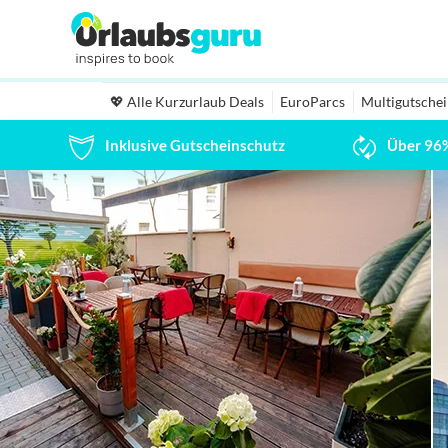
💖 Alle Kurzurlaub Deals
EuroParcs
Multigutsche
Inklusive Gutscheinschutz
Über 96