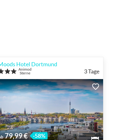
Moods Hotel Dortmund
Animod
3
Tage
Sterne
79,99 €
-58%
Ab