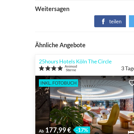
Weitersagen
teilen
Ähnliche Angebote
25hours Hotels Köln The Circle
Animod
3
Tag
Sterne
INKL. FOTOBUCH
177,99 €
-17%
Ab