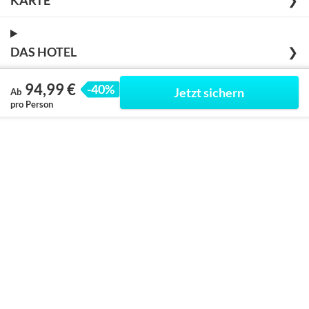
❯
DAS HOTEL
❯
94,99 €
-40%
Jetzt sichern
Ab
pro Person