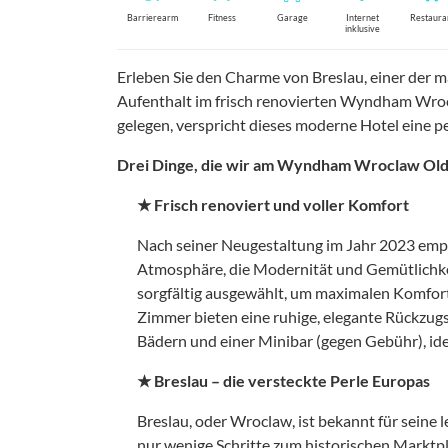
Barrierearm
Fitness
Garage
Internet
Restaura
inklusive
Erleben Sie den Charme von Breslau, einer der m
Aufenthalt im frisch renovierten Wyndham Wroc
gelegen, verspricht dieses moderne Hotel eine p
Drei Dinge, die wir am Wyndham Wroclaw Old
★ Frisch renoviert und voller Komfort
Nach seiner Neugestaltung im Jahr 2023 em
Atmosphäre, die Modernität und Gemütlichkeit
sorgfältig ausgewählt, um maximalen Komfort
Zimmer bieten eine ruhige, elegante Rückzug
Bädern und einer Minibar (gegen Gebühr), idea
★ Breslau – die versteckte Perle Europas
Breslau, oder Wroclaw, ist bekannt für seine
nur wenige Schritte zum historischen Marktpla