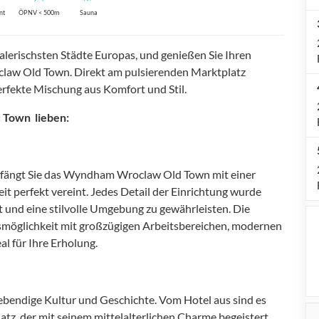
nt
ÖPNV < 500m
Sauna
alerischsten Städte Europas, und genießen Sie Ihren
law Old Town. Direkt am pulsierenden Marktplatz
erfekte Mischung aus Komfort und Stil.
 Town lieben:
pfängt Sie das Wyndham Wroclaw Old Town mit einer
 perfekt vereint. Jedes Detail der Einrichtung wurde
 und eine stilvolle Umgebung zu gewährleisten. Die
smöglichkeit mit großzügigen Arbeitsbereichen, modernen
l für Ihre Erholung.
 lebendige Kultur und Geschichte. Vom Hotel aus sind es
tz, der mit seinem mittelalterlichen Charme begeistert.