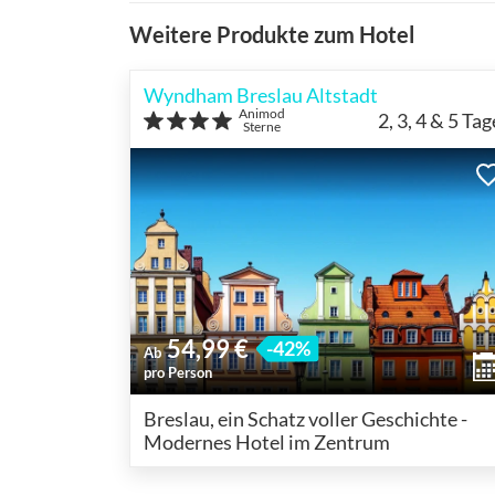
Weitere Produkte zum Hotel
Wyndham Breslau Altstadt
Animod
2, 3, 4 & 5
Tag
Sterne
54,99 €
-42%
Ab
pro Person
Breslau, ein Schatz voller Geschichte -
Modernes Hotel im Zentrum