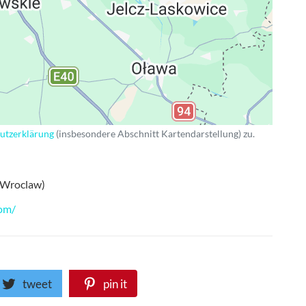
utzerklärung
(insbesondere Abschnitt Kartendarstellung) zu.
(Wroclaw)
om/
tweet
pin it