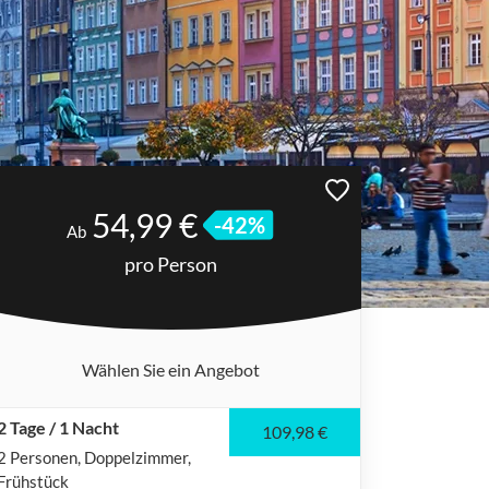
54,99 €
-42%
Ab
pro Person
Wählen Sie ein Angebot
2 Tage / 1 Nacht
109,98 €
2 Personen
Doppelzimmer
Frühstück