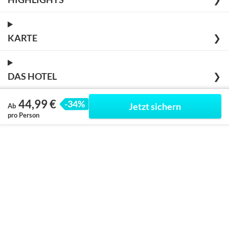
KARTE
❯
DAS HOTEL
❯
44,99 €
-34%
Jetzt sichern
Ab
pro Person